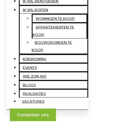
IK WIL RENOVEREN
IK WIL KOPEN
WONINGEN TE KOOP
APPARTEMENTEN TE
KOOP
BOUWGRONDEN TE
KOOP
KIJKWONING
EVENTS
WIE ZIJN WIJ
BLOGS
REALISATIES
VACATURES
Contacteer ons